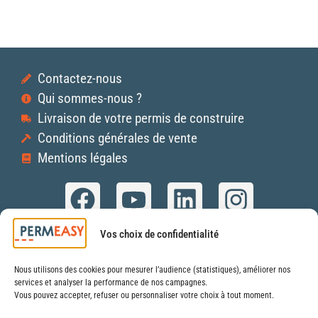
Contactez-nous
Qui sommes-nous ?
Livraison de votre permis de construire
Conditions générales de vente
Mentions légales
PERMEASY
Vos choix de confidentialité
53 Rue Devic – 31400 – TOULOUSE
SIREN 987 989 647 RCS Toulouse
Nous utilisons des cookies pour mesurer l’audience (statistiques), améliorer nos
services et analyser la performance de nos campagnes.
Vous pouvez accepter, refuser ou personnaliser votre choix à tout moment.