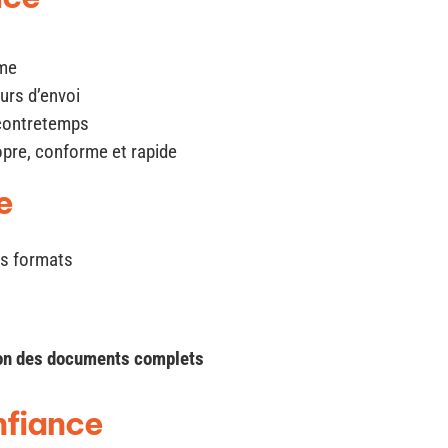
sme
eurs d’envoi
 contretemps
pre, conforme et rapide
e
es formats
tion des documents complets
nfiance