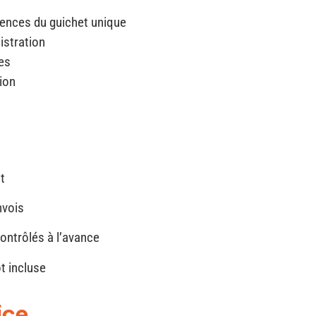
ences du guichet unique
istration
es
ion
t
nvois
ontrôlés à l’avance
t incluse
ice