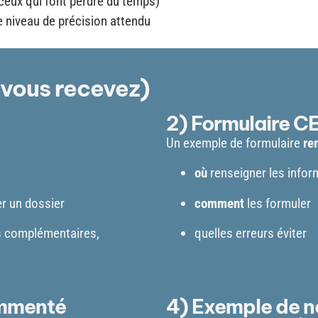
(ceux qui font perdre du temps)
niveau de précision attendu
 vous recevez)
2) Formulaire 
Un exemple de formulaire
re
où
renseigner les infor
er un dossier
comment
les formuler
s complémentaires,
quelles erreurs éviter
ommenté
4) Exemple de no