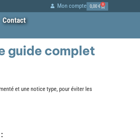
Mon compte
0
0,00
€
Contact
Le guide complet
nté et une notice type, pour éviter les
 :