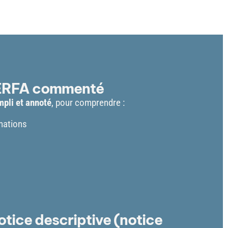
CERFA commenté
mpli et annoté
, pour comprendre :
mations
tice descriptive (notice