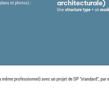
architecturale)
lans et photos) :
Une
structure type
+ un
modè
(ou même professionnel) avec un projet de DP “standard”, par 