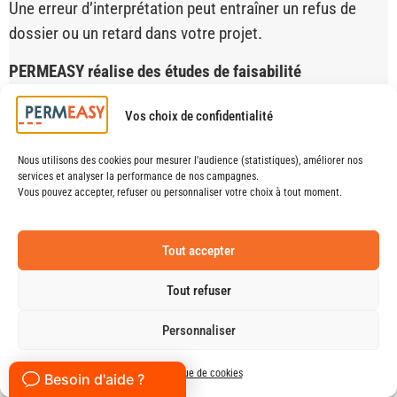
Une erreur d’interprétation peut entraîner un refus de
dossier ou un retard dans votre projet.
PERMEASY réalise des études de faisabilité
personnalisées
, afin de vérifier :
Vos choix de confidentialité
si votre projet est autorisé
quelle procédure déposer (déclaration ou permis)
Nous utilisons des cookies pour mesurer l’audience (statistiques), améliorer nos
services et analyser la performance de nos campagnes.
si un architecte est nécessaire
Vous pouvez accepter, refuser ou personnaliser votre choix à tout moment.
les contraintes locales applicables
Tout accepter
Avant d’engager des travaux ou de déposer un dossier, il
peut être utile de sécuriser votre projet.
Tout refuser
Personnaliser
Découvrir l’étude de faisabilité PERMEASY
Politique de cookies