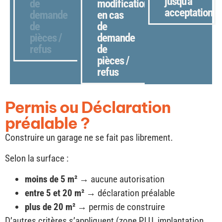
jusqu'à
de
modifications
acceptation
demande
en cas
de
de
pièces /
demande
refus
de
pièces /
refus
Permis ou Déclaration
préalable ?
Construire un garage ne se fait pas librement.
Selon la surface :
moins de 5 m²
→ aucune autorisation
entre 5 et 20 m²
→ déclaration préalable
plus de 20 m²
→ permis de construire
D’autres critères s’appliquent (zone PLU, implantation,