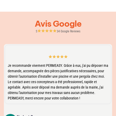
Avis Google
5
34 Google Reviews
er ma
Permeasy des professionnels de qualité. Très bon dossier avec
ur
aucune remarque de l'urbanisme et de la mairie. Notre permis
oi.
accordé après 45 jours. Bon suivi de notre interlocuteur qui prend
nouvelles régulièrement. Merci pour le beau travail effectué.
ai
MERCIER JEAN BERNARD
2 months ago