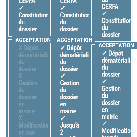
CERFA
CERFA
CERFA
✓
✓
✓
Constitution
Constitution
Constitution
du
du
du
dossier
dossier
dossier
ACCEPTATION
ACCEPTATION
ACCEPTATION
Ⅹ Dépôt
✓
Dépôt
✓ Dépôt
dématérialisé
dématérialisé
dématérialisé
du
du
du
dossier
dossier
dossier
Ⅹ
✓
✓
Gestion
Gestion
Gestion
du
du
du
dossier
dossier
dossier
en
en
en
mairie
mairie
mairie
Ⅹ
✓
✓
Modifications
Jusqu’à
Modifications
en cas
2