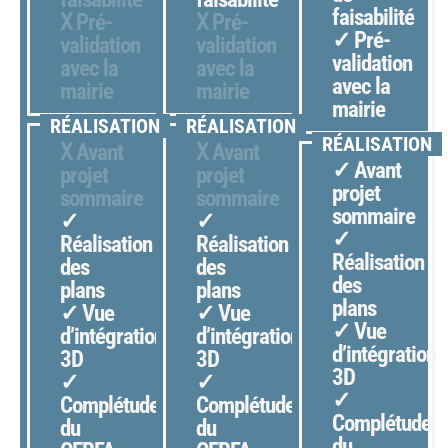
faisabilité
Ⅹ Pré-
Ⅹ Pré-
✓ Pré-
validation
validation
validation
avec la
avec la
avec la
mairie
mairie
mairie
RÉALISATION
RÉALISATION
RÉALISATION
Ⅹ
Avant
Ⅹ
Avant
✓ Avant
projet
projet
projet
sommaire
sommaire
sommaire
✓
✓
✓
Réalisation
Réalisation
Réalisation
des
des
des
plans
plans
plans
✓ Vue
✓ Vue
✓ Vue
d’intégration
d’intégration
d’intégration
3D
3D
3D
✓
✓
✓
Complétude
Complétude
Complétude
du
du
du