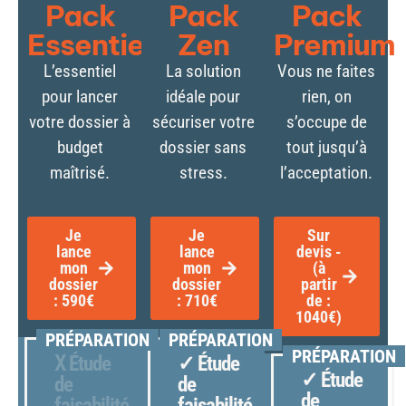
Pack
Pack
Pack
Essentiel
Zen
Premium
L’essentiel
La solution
Vous ne faites
pour lancer
idéale pour
rien, on
votre dossier à
sécuriser votre
s’occupe de
budget
dossier sans
tout jusqu’à
maîtrisé.
stress.
l’acceptation.
Je
Je
Sur
lance
lance
devis -
mon
mon
(à
dossier
dossier
partir
: 590€
: 710€
de :
1040€)
PRÉPARATION
PRÉPARATION
PRÉPARATION
Ⅹ Étude
✓ Étude
✓ Étude
de
de
de
faisabilité
faisabilité