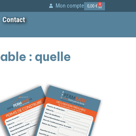
Mon compte
0
0,00
€
Contact
able : quelle